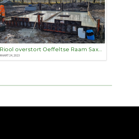
Riool overstort Oeffeltse Raam Saxe Gotha Boxmeer
MAART 24, 2023