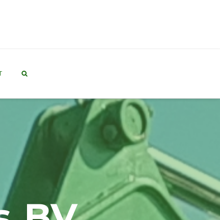
T
s BV