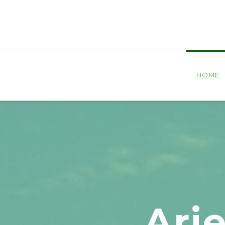
Arie
Laarakker
BV
HOME
Ari