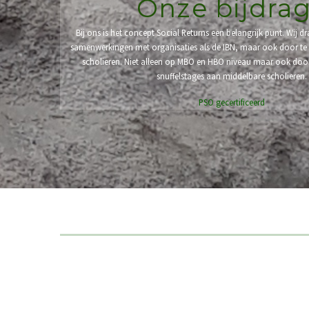
Onze bijdra
Bij ons is het concept Social Returns een belangrijk punt. Wij d
samenwerkingen met organisaties als de IBN, maar ook door te
scholieren. Niet alleen op MBO en HBO niveau maar ook doo
snuffelstages aan middelbare scholieren.
PSO gecertificeerd