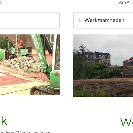
.
van Ar
Werkzaamheden
rk
W
rakkers BV over kan laten.