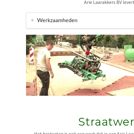
Arie Laarakkers BV levert
Werkzaamheden
Straatwe
Het bestraten is ook een werk dat je aan Arie Laa