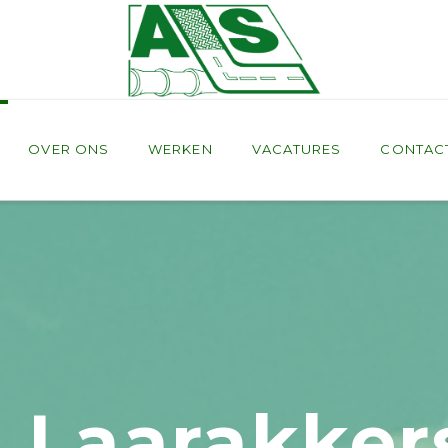
s
OVER ONS
WERKEN
VACATURES
CONTAC
e Laarakker