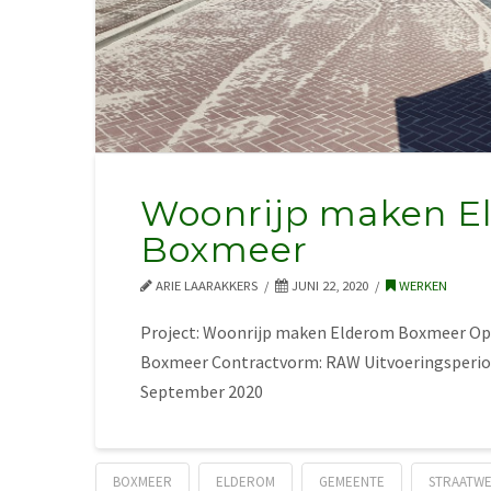
Woonrijp maken E
Boxmeer
ARIE LAARAKKERS
JUNI 22, 2020
WERKEN
Project: Woonrijp maken Elderom Boxmeer O
Boxmeer Contractvorm: RAW Uitvoeringsperiod
September 2020
BOXMEER
ELDEROM
GEMEENTE
STRAATW