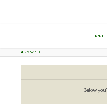
HOME
WOONRIJP
Below you'l