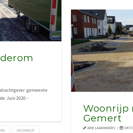
lderom
pdrachtgever: gemeente
e: Juni 2020 –
Woonrijp 
Gemert
ARIE LAARAKKERS
OKTOB
ERK
WOONRIJP