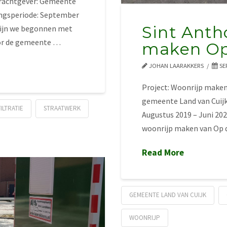
drachtgever: Gemeente
ngsperiode: September
Sint Anth
zijn we begonnen met
oor de gemeente …
maken Op
JOHAN LAARAKKERS
SE
Project: Woonrijp make
gemeente Land van Cuij
FILTRATIE
STRAATWERK
Augustus 2019 – Juni 20
woonrijp maken van Op 
Read More
GEMEENTE LAND VAN CUIJK
WOONRIJP