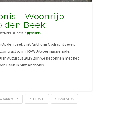
onis – Woonrijp
 den Beek
PTEMBER 29, 2022
WERKEN
n Op den beek Sint AnthonisOpdrachtgever:
kContractvorm: RAWUitvoeringsperiode:
20 In Augustus 2019 zijn we begonnen met het
den Beek in Sint Anthonis …
GRONDWERK
INFILTRATIE
STRAATWERK