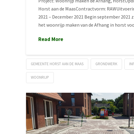
Project: Woonrijp maken de Afhang, HorstOp
Horst aan de MaasContractvorm: RAWUitvoeri
2021 – December 2021 Begin september 2021 
het woonrijp maken van de Afhang in horst v
Read More
GEMEENTE HORST AAN DE MAAS
GRONDWERK
IN
WOONRIJP