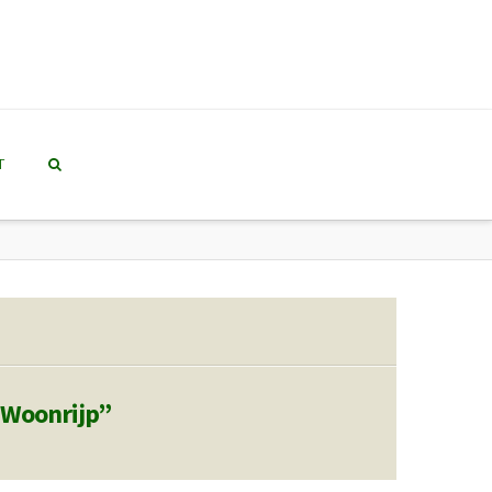
T
Woonrijp”