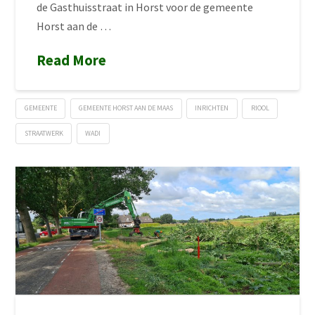
de Gasthuisstraat in Horst voor de gemeente
Horst aan de …
Read More
GEMEENTE
GEMEENTE HORST AAN DE MAAS
INRICHTEN
RIOOL
STRAATWERK
WADI